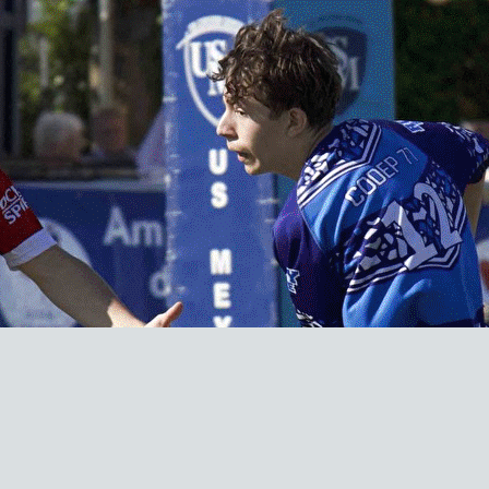
Exporter les lignes sélectionnées
Exporter toutes les colonnes
Exporter uniquement les colonnes affichées
Menu
?>
Images de la page d'accueil
Cliquez pour éditer