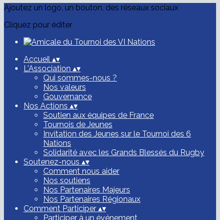
Ajoutez un logo, un bouton, des réseaux sociaux
Cliquez pour éditer
Accueil
▴
▾
L'Association
▴
▾
Qui sommes-nous ?
Nos valeurs
Gouvernance
Nos Actions
▴
▾
Soutien aux équipes de France
Tournois de Jeunes
Invitation des Jeunes sur le Tournoi des 6
Nations
Solidarité avec les Grands Blessés du Rugby
Soutenez-nous
▴
▾
Comment nous aider
Nos soutiens
Nos Partenaires Majeurs
Nos Partenaires Régionaux
Comment Participer
▴
▾
Participer à un événement