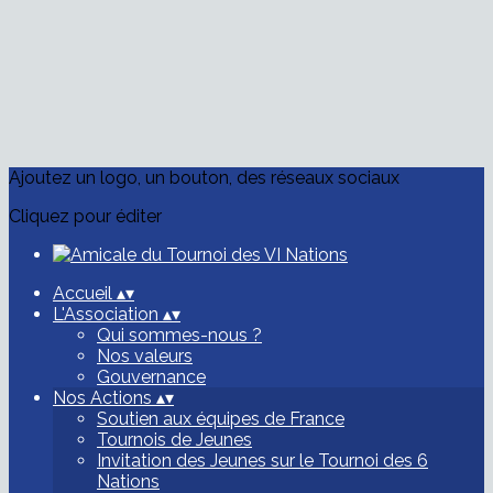
Ajoutez un logo, un bouton, des réseaux sociaux
Cliquez pour éditer
Accueil
▴
▾
L'Association
▴
▾
Qui sommes-nous ?
Nos valeurs
Gouvernance
Nos Actions
▴
▾
Soutien aux équipes de France
Tournois de Jeunes
Invitation des Jeunes sur le Tournoi des 6
Nations