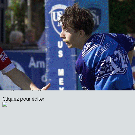
Exporter les lignes sélectionnées
Exporter toutes les colonnes
Exporter uniquement les colonnes affichées
Menu
<
>
Soutien aux équipes de France
Tournois de Jeunes
Invitation des Jeunes sur le Tournoi des 6 Nations
Solidarité avec les Grands Blessés du Rugby
?>
Images de la page d'accueil
Cliquez pour éditer