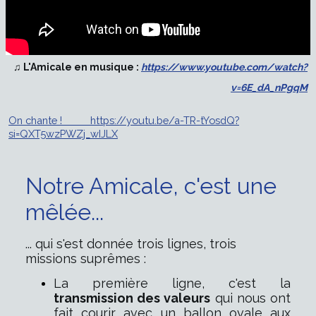
♫ L'Amicale en musique :
https://www.youtube.com/watch?
v=6E_dA_nPgqM
On chante ! https://youtu.be/a-TR-tYosdQ?
si=QXT5wzPWZj_wIJLX
Notre Amicale, c'est une
mêlée...
... qui s'est donnée trois lignes, trois
missions suprêmes :
La première ligne, c'est la
transmission des valeurs
qui nous ont
fait courir avec un ballon ovale aux