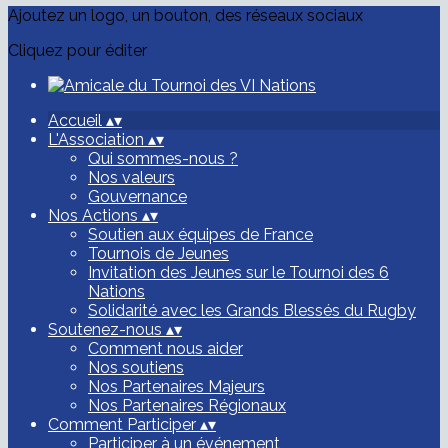
Ajoutez un logo, un bouton, des réseaux sociaux
Cliquez pour éditer
Accueil
▴
▾
L'Association
▴
▾
Qui sommes-nous ?
Nos valeurs
Gouvernance
Nos Actions
▴
▾
Soutien aux équipes de France
Tournois de Jeunes
Invitation des Jeunes sur le Tournoi des 6
Nations
Solidarité avec les Grands Blessés du Rugby
Soutenez-nous
▴
▾
Comment nous aider
Nos soutiens
Nos Partenaires Majeurs
Nos Partenaires Régionaux
Comment Participer
▴
▾
Participer à un événement