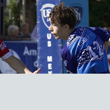
Exporter les lignes sélectionnées
Exporter toutes les colonnes
Exporter uniquement les colonnes affichées
Menu
?>
Images de la page d'accueil
Cliquez pour éditer