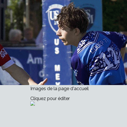
Exporter les lignes sélectionnées
Exporter toutes les colonnes
Exporter uniquement les colonnes affichées
Menu
<
>
Comment nous aider
Nos soutiens
Nos Partenaires Majeurs
Nos Partenaires Régionaux
?>
Images de la page d'accueil
Cliquez pour éditer