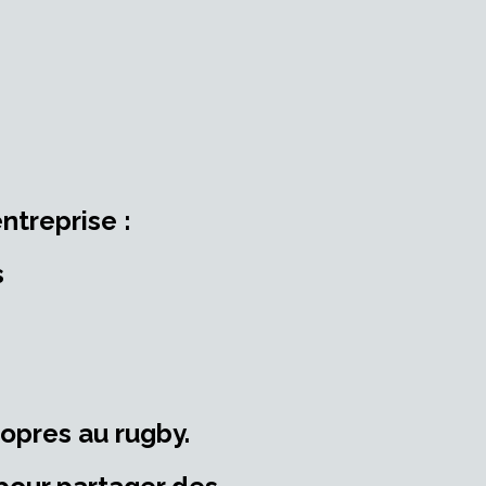
ntreprise :
s
ropres au rugby.