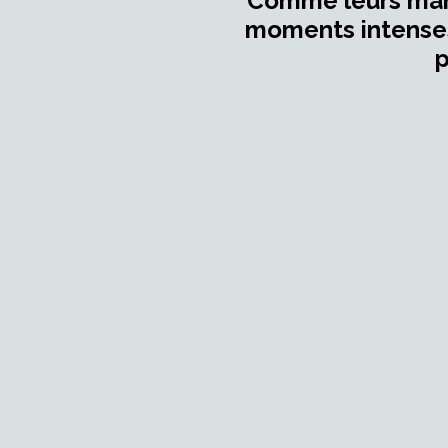
Comme leurs manag
moments intenses 
p