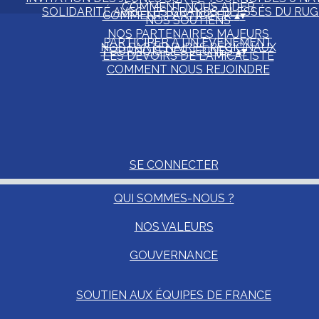
COMMENT NOUS AIDER
SOLIDARITÉ AVEC LES GRANDS BLESSÉS DU RU
COMMENT PARTICIPER
▴
▾
NOS SOUTIENS
NOS PARTENAIRES MAJEURS
PARTICIPER À UN ÉVÉNEMENT
NOS PARTENAIRES RÉGIONAUX
TOURNOIS DES JEUNES
▴
▾
LES DEVOIRS DE L'AMICALISTE
COMMENT NOUS REJOINDRE
SE CONNECTER
QUI SOMMES-NOUS ?
NOS VALEURS
GOUVERNANCE
SOUTIEN AUX ÉQUIPES DE FRANCE